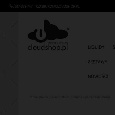
517-333-747
BIURO@CLOUDSHOP.PL
LIQUIDY
ZESTAWY
NOWOŚCI
Strona główna
Nasze sklepy
Sklep z e-papierosami Pasłęk