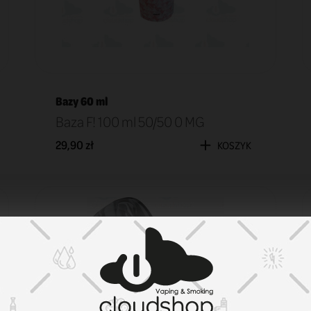
Bazy 60 ml
Baza F! 100 ml 50/50 0 MG
29,90 zł
KOSZYK