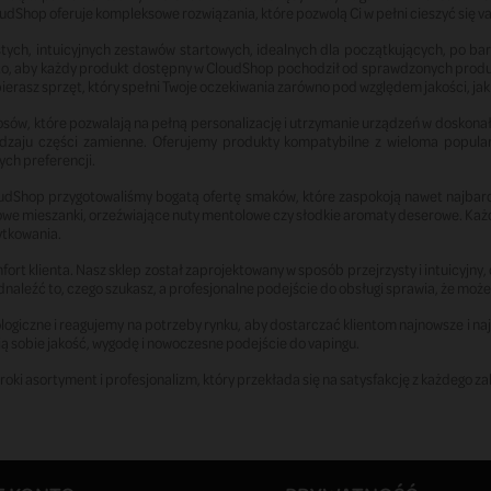
dShop oferuje kompleksowe rozwiązania, które pozwolą Ci w pełni cieszyć się 
stych, intuicyjnych zestawów startowych, idealnych dla początkujących, po ba
to, aby każdy produkt dostępny w CloudShop pochodził od sprawdzonych prod
rasz sprzęt, który spełni Twoje oczekiwania zarówno pod względem jakości, jak 
sów, które pozwalają na pełną personalizację i utrzymanie urządzeń w doskona
go rodzaju części zamienne. Oferujemy produkty kompatybilne z wieloma popu
ch preferencji.
udShop przygotowaliśmy bogatą ofertę smaków, które zaspokoją nawet najbard
cowe mieszanki, orzeźwiające nuty mentolowe czy słodkie aromaty deserowe. Każ
ytkowania.
rt klienta. Nasz sklep został zaprojektowany w sposób przejrzysty i intuicyjny,
leźć to, czego szukasz, a profesjonalne podejście do obsługi sprawia, że może
ogiczne i reagujemy na potrzeby rynku, aby dostarczać klientom najnowsze i naj
ią sobie jakość, wygodę i nowoczesne podejście do vapingu.
i asortyment i profesjonalizm, który przekłada się na satysfakcję z każdego z