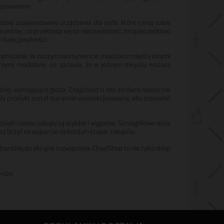
vapowaniem.
rdziej zaawansowane urządzenia dla osób, które cenią sobie
ucentów, co przekłada się na niezawodność, bezpieczeństwo
i funkcjonalności.
łym stanie. W naszym asortymencie znajdziesz między innymi
larnymi modelami, co sprawia, że w jednym miejscu możesz
ziej wymagające gusta. Znajdziesz u nas zarówno klasyczne
dy produkt został starannie wyselekcjonowany, aby zapewnić
 dzięki czemu zakupy są szybkie i wygodne. Szczegółowe opisy
sz liczyć na wsparcie na każdym etapie zakupów.
bardziej atrakcyjne rozwiązania. CloudShop to nie tylko sklep
akupu.