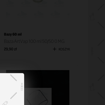
Bazy 60 ml
Baza ArtVap 100 ml 50/50 0 MG
29,90 zł
KOSZYK