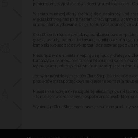
papierosami, czy jesteś doświadczonym użytkownikiem – Clou
W centrum naszej oferty znajdują się e-papierosy – od pro
większą kontrolę nad parametrami pracy sprzętu. Dbamy o 
oraz komfort użytkowania. Dzięki temu masz pewność, że wybie
CloudShop to również szeroka gama akcesoriów do e-papiero
grzałki, wkłady, baterie, ładowarki, ustniki oraz różne
kompleksowo zadbać o swój sprzęt i dostosować go do własny
Nieodłącznym elementem vapingu są liquidy, dlatego w Clo
kompozycje inspirowane smakiem tytoniu, jak i świeże, owo
wysoką jakość, intensywność smaku oraz bezpieczeństwo uż
Jednym z największych atutów CloudShop jest dbałość o komfo
produktów oraz uporządkowane kategorie pomagają łatwo odna
Nieustannie rozwijamy naszą ofertę, śledzimy nowinki technol
– to miejsce tworzone z myślą o społeczności osób, które cen
Wybierając CloudShop, wybierasz sprawdzone produkty, szerok