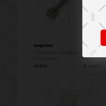
Kangertech
Clearomizer KangerTech EGO T2
Transparent
24,90 zł
KOSZYK