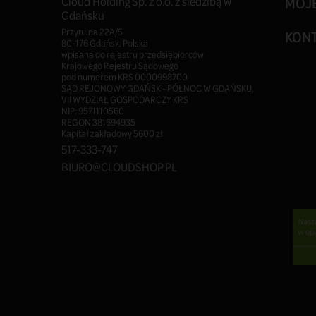
Cloud Holding Sp. z o.o. z siedzibą w
MOJ
Gdańsku
Przytulna 22A/5
KON
80-176 Gdańsk, Polska
wpisana do rejestru przedsiębiorców
Krajowego Rejestru Sądowego
pod numerem KRS 0000998700
SĄD REJONOWY GDAŃSK - PÓŁNOC W GDAŃSKU,
VII WYDZIAŁ GOSPODARCZY KRS
NIP: 9571110560
REGON 381694935
Kapitał zakładowy 5600 zł
517-333-747
BIURO@CLOUDSHOP.PL