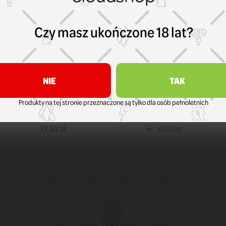
Czy masz ukończone 18 lat?
NIE
TAK
Smok
Produkty na tej stronie przeznaczone są tylko dla osób pełnoletnich
Kartridż Smok Solus 0,9 ohm
17,99 zł
KOSZYK