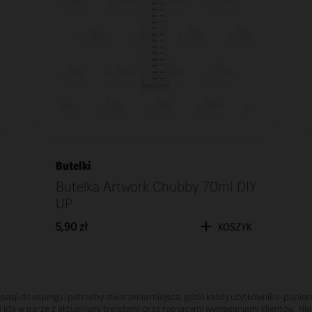
Butelki
Butelka Artwork Chubby 70ml DIY
UP
5,90 zł
KOSZYK
 pasji do vapingu i potrzeby stworzenia miejsca, gdzie każdy użytkownik e-papi
w idą w parze z aktualnymi trendami oraz rosnącymi wymaganiami klientów. Niez