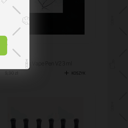
Tuby
Tuba Smok Vape Pen V2 3 ml
9,90 zł
KOSZYK