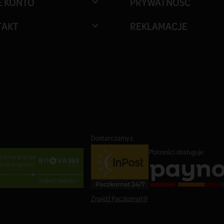
E KONTO
PRYWATNOŚĆ

TAKT
REKLAMACJE

Dostarczamy z
Płatności obsługuje
Znajdź Paczkomat®