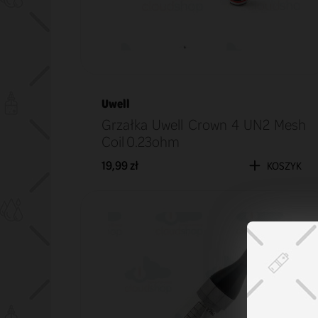
Uwell
Grzałka Uwell Crown 4 UN2 Mesh
Coil 0.23ohm
19,99 zł
KOSZYK