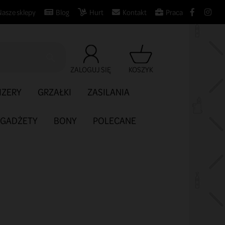
Nasze sklepy
Blog
Hurt
Kontakt
Praca

ZALOGUJ SIĘ
KOSZYK
IZERY
GRZAŁKI
ZASILANIA
GADŻETY
BONY
POLECANE