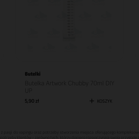
Butelki
Butelka Artwork Chubby 70ml DIY
UP
5,90 zł
KOSZYK
 z pasji do vapingu oraz potrzeby stworzenia miejsca oferującego kompleksow
otrzeby klientów – zarówno tych, którzy dopiero rozpoczynają swoją przygodę 