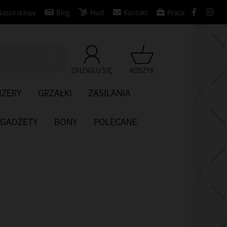
Nasze sklepy
Blog
Hurt
Kontakt
Praca

ZALOGUJ SIĘ
KOSZYK
IZERY
GRZAŁKI
ZASILANIA
GADŻETY
BONY
POLECANE