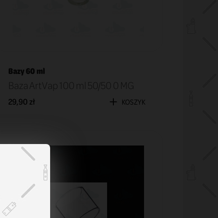
Bazy 60 ml
Baza ArtVap 100 ml 50/50 0 MG
29,90 zł
KOSZYK