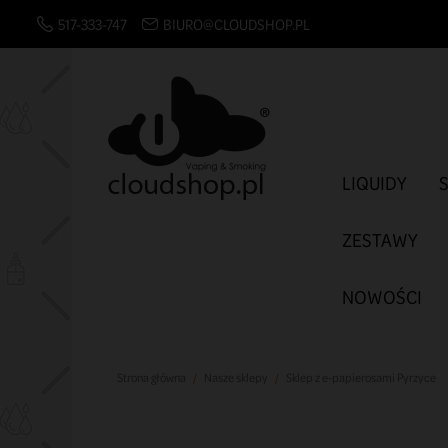
517-333-747
BIURO@CLOUDSHOP.PL
LIQUIDY
ZESTAWY
NOWOŚCI
Strona główna
Nasze sklepy
Sklep z e-papierosami Pyrzyce