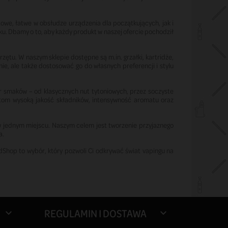
e, łatwe w obsłudze urządzenia dla początkujących, jak i
ku. Dbamy o to, aby każdy produkt w naszej ofercie pochodził
ętu. W naszym sklepie dostępne są m.in. grzałki, kartridże,
ie, ale także dostosować go do własnych preferencji i stylu
ór smaków – od klasycznych nut tytoniowych, przez soczyste
ntom wysoką jakość składników, intensywność aromatu oraz
 w jednym miejscu. Naszym celem jest tworzenie przyjaznego
a.
udShop to wybór, który pozwoli Ci odkrywać świat vapingu na
REGULAMIN I DOSTAWA

