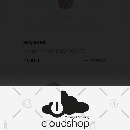
Bazy 60 ml
Baza F! 100 ml 50/50 0 MG
29,90 zł
KOSZYK