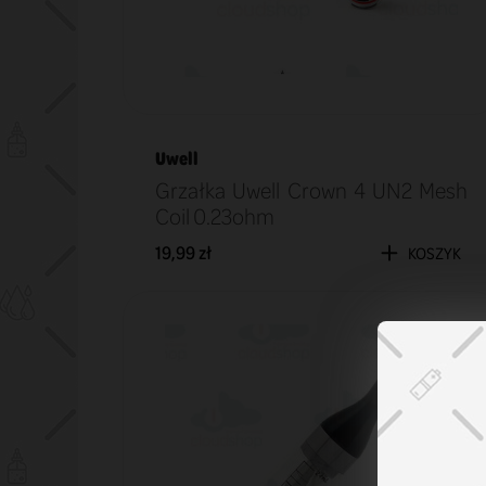
Uwell
Grzałka Uwell Crown 4 UN2 Mesh
Coil 0.23ohm
19,99 zł
KOSZYK