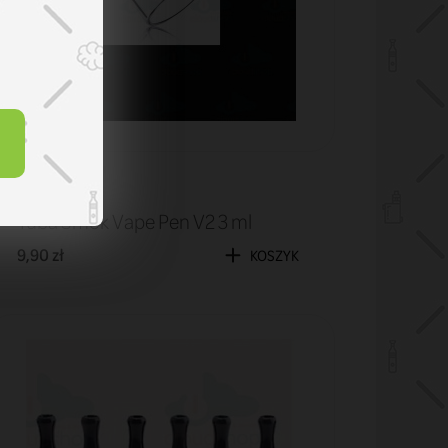
Tuby
Tuba Smok Vape Pen V2 3 ml
9,90 zł
KOSZYK