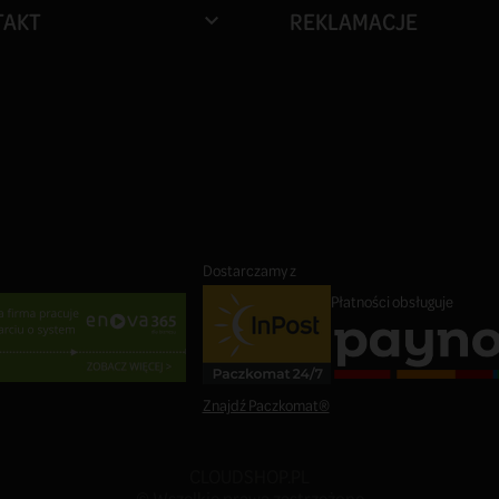
TAKT
REKLAMACJE

Dostarczamy z
Płatności obsługuje
Znajdź Paczkomat®
CLOUDSHOP.PL
© Wszelkie prawa zastrzeżone