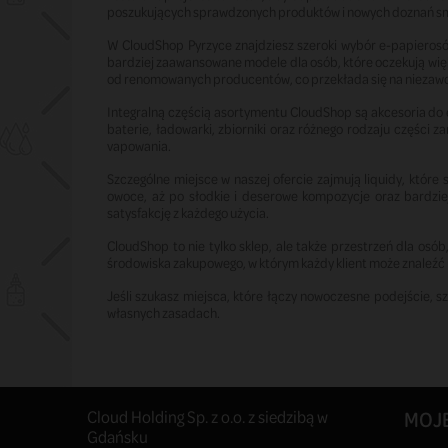
poszukujących sprawdzonych produktów i nowych doznań 
W CloudShop Pyrzyce znajdziesz szeroki wybór e-papieros
bardziej zaawansowane modele dla osób, które oczekują więks
od renomowanych producentów, co przekłada się na niezawo
Integralną częścią asortymentu CloudShop są akcesoria do e
baterie, ładowarki, zbiorniki oraz różnego rodzaju części 
vapowania.
Szczególne miejsce w naszej ofercie zajmują liquidy, któr
owoce, aż po słodkie i deserowe kompozycje oraz bardzie
satysfakcję z każdego użycia.
CloudShop to nie tylko sklep, ale także przestrzeń dla os
środowiska zakupowego, w którym każdy klient może znaleź
Jeśli szukasz miejsca, które łączy nowoczesne podejście, s
własnych zasadach.
Cloud Holding Sp. z o.o. z siedzibą w
MOJ
Gdańsku