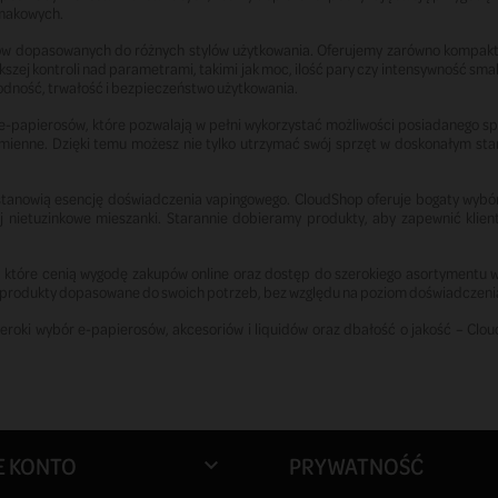
smakowych.
ów dopasowanych do różnych stylów użytkowania. Oferujemy zarówno kompaktow
zej kontroli nad parametrami, takimi jak moc, ilość pary czy intensywność sma
dność, trwałość i bezpieczeństwo użytkowania.
-papierosów, które pozwalają w pełni wykorzystać możliwości posiadanego sprz
zamienne. Dzięki temu możesz nie tylko utrzymać swój sprzęt w doskonałym stan
e stanowią esencję doświadczenia vapingowego. CloudShop oferuje bogaty wyb
j nietuzinkowe mieszanki. Starannie dobieramy produkty, aby zapewnić klie
ób, które cenią wygodę zakupów online oraz dostęp do szerokiego asortymentu
ć produkty dopasowane do swoich potrzeb, bez względu na poziom doświadczeni
zeroki wybór e-papierosów, akcesoriów i liquidów oraz dbałość o jakość – Clo
E KONTO
PRYWATNOŚĆ
