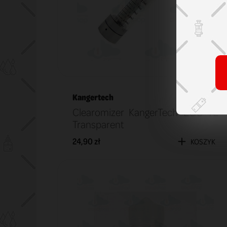
Kangertech
Clearomizer KangerTech EGO T2
Transparent
24,90 zł
KOSZYK