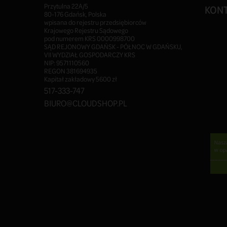
Przytulna 22A/5
KON
80-176 Gdańsk, Polska
wpisana do rejestru przedsiębiorców
Krajowego Rejestru Sądowego
pod numerem KRS 0000998700
SĄD REJONOWY GDAŃSK - PÓŁNOC W GDAŃSKU,
VII WYDZIAŁ GOSPODARCZY KRS
NIP: 9571110560
REGON 381694935
Kapitał zakładowy 5600 zł
517-333-747
BIURO@CLOUDSHOP.PL