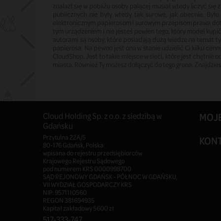
znalazł się w pobliżu osoby palącej musiał wtedy liczyć s
publicznych nie były wtedy tak surowe, jak obecnie. Było
elektronicznym papierosom i surowym przepisom prawa dotyc
tym urządzeniem i nie jesteś pewien tego, który model kupi
autorami są osoby, które posiadają dużą wiedze na temat ty
papierosa. Na pewno jest ona w stanie udzielić Ci kilku cen
CloudShop. Jest to takie miejsce w sieci, które jest chętni
miasta. Również Ty możesz dołączyć do tego grona. Znajdziesz
Cloud Holding Sp. z o.o. z siedzibą w
MOJ
Gdańsku
Przytulna 22A/5
KON
80-176 Gdańsk, Polska
wpisana do rejestru przedsiębiorców
Krajowego Rejestru Sądowego
pod numerem KRS 0000998700
SĄD REJONOWY GDAŃSK - PÓŁNOC W GDAŃSKU,
VII WYDZIAŁ GOSPODARCZY KRS
NIP: 9571110560
REGON 381694935
Kapitał zakładowy 5600 zł
517-333-747