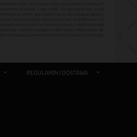
amiętajmy o tym, że przepisy dotyczące palenia w miejscach
szkańców Staszowa i jego okolic. Na szczęście dziś dzięki
inowany. Co zrobić, gdy dopiero zaczynasz swoją przygodę z
oznać się z artykułami, które zostały tam opublikowane. Ich
ajomych osobę, która na co dzień korzysta z elektronicznego
papierosy, w którym planujesz zrobić zakupy. Może to być np.
klientów sklepu są również mieszkańcy Staszowa i okolic tego
REGULAMIN I DOSTAWA

