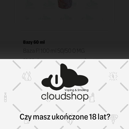
Bazy 60 ml
Baza F! 100 ml 50/50 0 MG
29,90 zł
KOSZYK
Czy masz ukończone 18 lat?