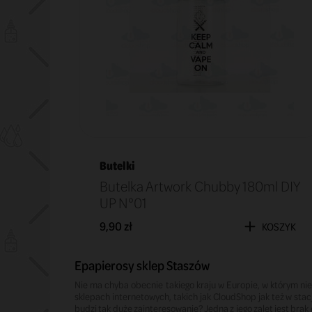
Butelki
Butelka Artwork Chubby 180ml DIY
UP N°01
9,90 zł
KOSZYK
Epapierosy sklep Staszów
Nie ma chyba obecnie takiego kraju w Europie, w którym ni
sklepach internetowych, takich jak CloudShop jak też w sta
budzi tak duże zainteresowanie? Jedną z jego zalet jest bra