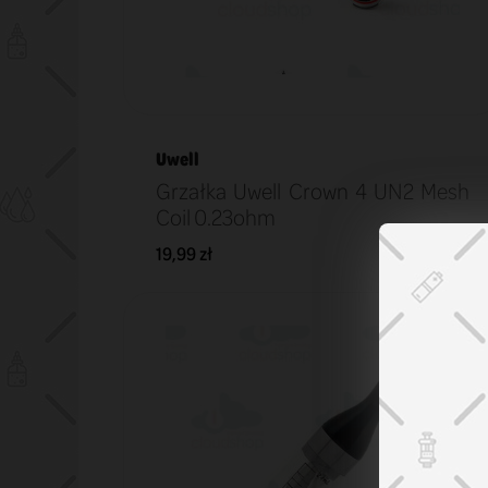
Uwell
Grzałka Uwell Crown 4 UN2 Mesh
Coil 0.23ohm
19,99 zł
KOSZYK