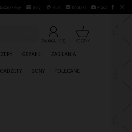
Nasze sklepy
Blog
Hurt
Kontakt
Praca

ZALOGUJ SIĘ
KOSZYK
IZERY
GRZAŁKI
ZASILANIA
GADŻETY
BONY
POLECANE