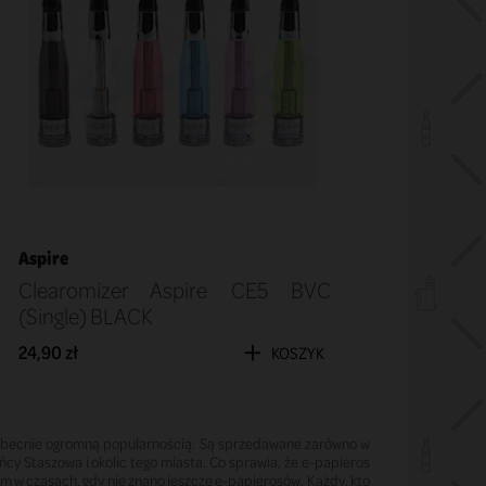
Aspire
Clearomizer Aspire CE5 BVC
(Single) BLACK
24,90 zł
KOSZYK
ię obecnie ogromną popularnością. Są sprzedawane zarówno w
cy Staszowa i okolic tego miasta. Co sprawia, że e-papieros
em w czasach, gdy nie znano jeszcze e-papierosów. Każdy, kto