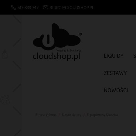
517-333-747
BIURO@CLOUDSHOP.PL
LIQUIDY
ZESTAWY
NOWOŚCI
Strona główna
Nasze sklepy
E-papierosy Staszów