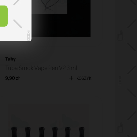
Tuby
Tuba Smok Vape Pen V2 3 ml
9,90 zł
KOSZYK