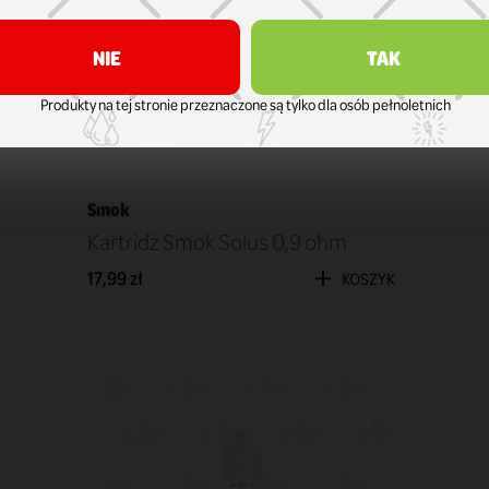
NIE
TAK
Produkty na tej stronie przeznaczone są tylko dla osób pełnoletnich
Smok
Kartridż Smok Solus 0,9 ohm
17,99 zł
KOSZYK