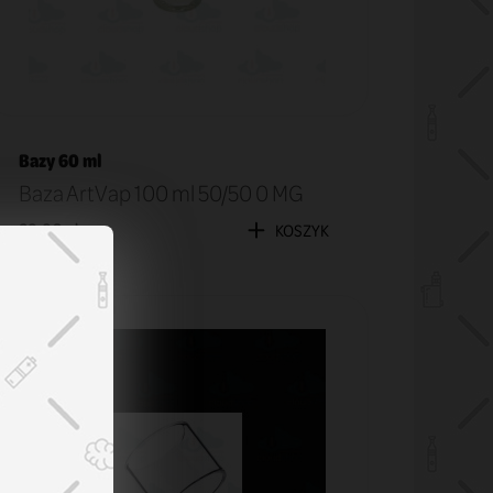
Bazy 60 ml
Baza ArtVap 100 ml 50/50 0 MG
29,90 zł
KOSZYK