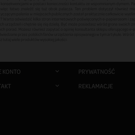
ię z konsekwencjami w postaci konieczności kontaktu ze wspomnianym dymem. P
 więc łatwo znaleźć się tuż obok palacza. Ten problem dotyczył również mie
zącym palenia w miejscach publicznych został praktycznie całkowicie wyelim
ć? Warto odwiedzić kilka stron internetowych poświęconych e-papierosom i zap
ch urządzeń i chętnie się nią dzielą. Być może posiadasz wśród grona swoich zn
nych porad. Możesz również zapytać o opinię konsultanta sklepu oferującego e-
e odwiedzane przez polskich fanów urządzenia opisywanego w tym artykule. Wśród 
 tutaj wiele produktów wysokiej jakości.
E KONTO
PRYWATNOŚĆ

TAKT
REKLAMACJE
