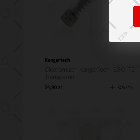
Kangertech
Clearomizer KangerTech EGO T2
Transparent
24,90 zł
KOSZYK