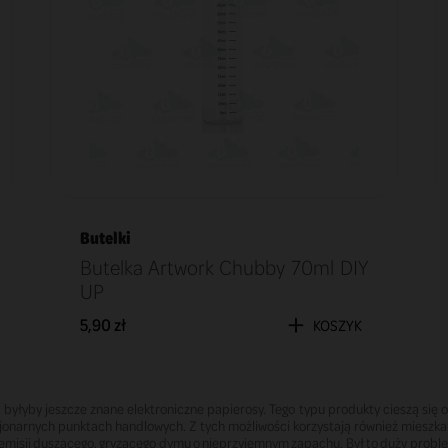
Butelki
Butelka Artwork Chubby 70ml DIY
UP
5,90 zł
KOSZYK
e byłyby jeszcze znane elektroniczne papierosy. Tego typu produkty cieszą s
cjonarnych punktach handlowych. Z tych możliwości korzystają również mieszkań
k emisji duszącego, gryzącego dymu o nieprzyjemnym zapachu. Był to duży probl