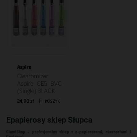
Aspire
Clearomizer
Aspire CE5 BVC
(Single) BLACK
24,90 zł
KOSZYK
Epapierosy sklep Słupca
CloudShop – profesjonalny sklep z e-papierosami, akcesoriami i
liquidami