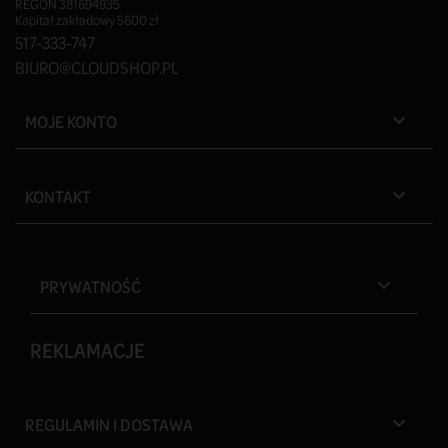
REGON 381694935
Kapitał zakładowy 5600 zł
517-333-747
BIURO@CLOUDSHOP.PL
MOJE KONTO

KONTAKT

PRYWATNOŚĆ

REKLAMACJE
REGULAMIN I DOSTAWA
