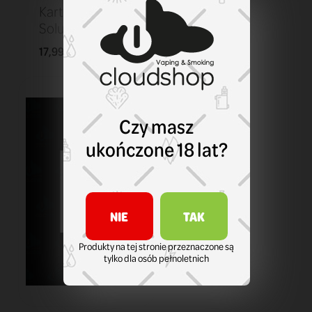
Kartridż Smok
Solus 0,9 ohm
17,99 zł
KOSZYK
Czy masz
ukończone 18 lat?
NIE
TAK
Produkty na tej stronie przeznaczone są
tylko dla osób pełnoletnich