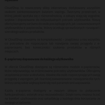
CloudShop to nowoczesny sklep internetowy dedykowany wszystkim
osobom zainteresowanym światem vapingu. Tworzymy przestrzeń, w
której jakość spotyka się z różnorodnością, a zakupy stają się wygodne,
szybkie i dopasowane do indywidualnych potrzeb użytkownika. Naszą
ofertę kierujemy zarówno do osób początkujących, jak i zaawansowanych
użytkowników e-papierosów, którzy oczekują sprawdzonych rozwiązań i
szerokiego wyboru produktów.
W CloudShop stawiamy na kompleksowość – znajdziesz u nas wszystko,
co potrzebne do rozpoczęcia lub rozwijania swojej przygody z e-
papierosami, bez konieczności szukania produktów w różnych
miejscach.
E-papierosy dopasowane do każdego użytkownika
W ofercie CloudShop dostępne są różnorodne modele e-papierosów,
które odpowiadają na zróżnicowane potrzeby użytkowników. Oferujemy
urządzenia proste w obsłudze, idealne dla osób rozpoczynających swoją
przygodę z vapingiem, jak i bardziej zaawansowane rozwiązania dla tych,
którzy cenią sobie większą kontrolę nad parametrami wapowania.
Każdy e-papieros dostępny w naszym sklepie to połączenie
funkcjonalności, estetyki oraz niezawodności. Dzięki temu możesz liczyć
na komfort użytkowania oraz satysfakcję z każdego dnia korzystania ze
swojego urządzenia.