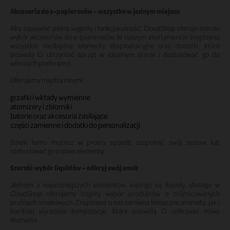
Akcesoria do e-papierosów – wszystko w jednym miejscu
Aby zapewnić pełną wygodę i funkcjonalność, CloudShop oferuje szeroki
wybór akcesoriów do e-papierosów. W naszym asortymencie znajdziesz
wszystkie niezbędne elementy eksploatacyjne oraz dodatki, które
pozwolą Ci utrzymać sprzęt w idealnym stanie i dostosować go do
własnych preferencji.
Oferujemy między innymi:
grzałki i wkłady wymienne
atomizery i zbiorniki
baterie oraz akcesoria zasilające
części zamienne i dodatki do personalizacji
Dzięki temu możesz w prosty sposób uzupełnić swój zestaw lub
rozbudować go o nowe elementy.
Szeroki wybór liquidów – odkryj swój smak
Jednym z najważniejszych elementów vapingu są liquidy, dlatego w
CloudShop oferujemy bogaty wybór produktów o zróżnicowanych
profilach smakowych. Znajdziesz u nas zarówno klasyczne aromaty, jak i
bardziej wyraziste kompozycje, które pozwolą Ci odkrywać nowe
doznania.