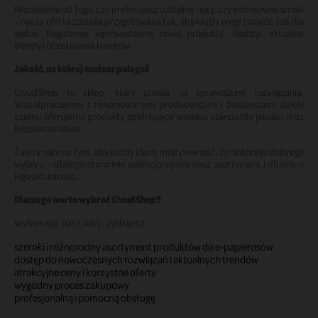
Niezależnie od tego, czy preferujesz subtelne nuty, czy intensywne smaki
– nasza oferta została przygotowana tak, aby każdy mógł znaleźć coś dla
siebie. Regularnie wprowadzamy nowe produkty, śledząc aktualne
trendy i oczekiwania klientów.
Jakość, na której możesz polegać
CloudShop to sklep, który stawia na sprawdzone rozwiązania.
Współpracujemy z renomowanymi producentami i dostawcami, dzięki
czemu oferujemy produkty spełniające wysokie standardy jakości oraz
bezpieczeństwa.
Zależy nam na tym, aby każdy klient miał pewność, że dokonuje dobrego
wyboru – dlatego starannie selekcjonujemy nasz asortyment i dbamy o
jego aktualność.
Dlaczego warto wybrać CloudShop?
Wybierając nasz sklep, zyskujesz:
szeroki i różnorodny asortyment produktów do e-papierosów
dostęp do nowoczesnych rozwiązań i aktualnych trendów
atrakcyjne ceny i korzystne oferty
wygodny proces zakupowy
profesjonalną i pomocną obsługę