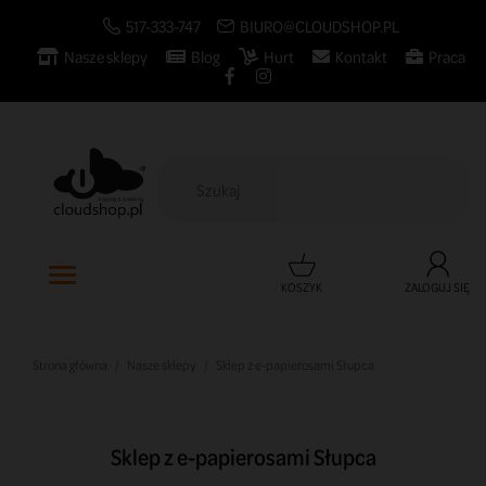
517-333-747
BIURO@CLOUDSHOP.PL
Nasze sklepy
Blog
Hurt
Kontakt
Praca

KOSZYK
ZALOGUJ SIĘ
Strona główna
Nasze sklepy
Sklep z e-papierosami Słupca
Sklep z e-papierosami Słupca