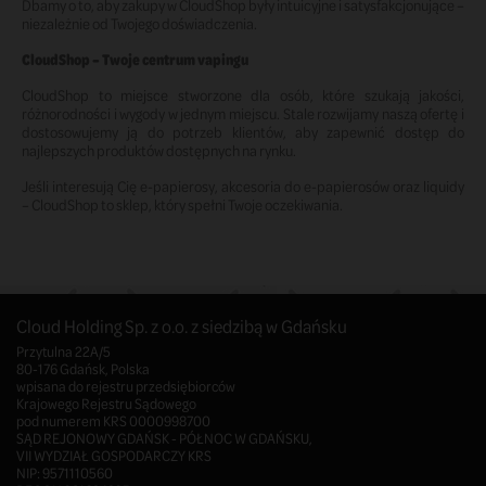
Dbamy o to, aby zakupy w CloudShop były intuicyjne i satysfakcjonujące –
niezależnie od Twojego doświadczenia.
CloudShop – Twoje centrum vapingu
CloudShop to miejsce stworzone dla osób, które szukają jakości,
różnorodności i wygody w jednym miejscu. Stale rozwijamy naszą ofertę i
dostosowujemy ją do potrzeb klientów, aby zapewnić dostęp do
najlepszych produktów dostępnych na rynku.
Jeśli interesują Cię e-papierosy, akcesoria do e-papierosów oraz liquidy
– CloudShop to sklep, który spełni Twoje oczekiwania.
Cloud Holding Sp. z o.o. z siedzibą w Gdańsku
Przytulna 22A/5
80-176 Gdańsk, Polska
wpisana do rejestru przedsiębiorców
Krajowego Rejestru Sądowego
pod numerem KRS 0000998700
SĄD REJONOWY GDAŃSK - PÓŁNOC W GDAŃSKU,
VII WYDZIAŁ GOSPODARCZY KRS
NIP: 9571110560