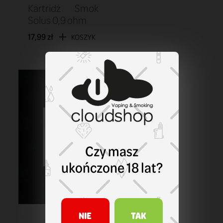
Kartridż Smok
Solus 0,9 ohm
17,99 zł
KOSZYK
Czy masz
ukończone 18 lat?
NIE
TAK