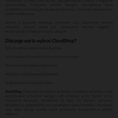
CloudShop to sklep internetowy zaprojektowany z myślą o wygodzie
użytkowników. Przejrzysty podział kategorii, szczegółowe opisy
produktów oraz intuicyjna nawigacja sprawiają, że proces zakupowy jest
szybki i komfortowy.
Dbamy o sprawną realizację zamówień oraz bezpieczne metody
płatności. Naszym celem jest zapewnienie klientom wygody i
przejrzystości na każdym etapie zakupów.
Dlaczego warto wybrać CloudShop?
Szeroki wybór e-papierosów i liquidów
Kompleksowa oferta akcesoriów do e-papierosów
Różnorodność smaków i wariantów
Aktualny i rozbudowany asortyment
Wygodna forma zakupów online
CloudShop
Choszczno to miejsce, w którym znajdziesz wszystko, czego
potrzebujesz w świecie vapingu – od urządzeń, przez liquidy, aż po
niezbędne akcesoria. Niezależnie od tego, czy dopiero zaczynasz
korzystać z e-papierosów, czy poszukujesz nowych smaków i rozwiązań,
nasz sklep oferuje szeroki wybór produktów dostępnych w jednym
miejscu.