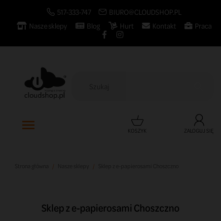
517-333-747
BIURO@CLOUDSHOP.PL
Nasze sklepy
Blog
Hurt
Kontakt
Praca

KOSZYK
ZALOGUJ SIĘ
Strona główna
Nasze sklepy
Sklep z e-papierosami Choszczno
Sklep z e-papierosami Choszczno