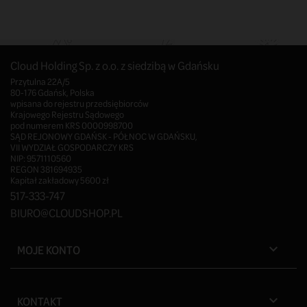
Cloud Holding Sp. z o.o. z siedzibą w Gdańsku
Przytulna 22A/5
80-176 Gdańsk, Polska
wpisana do rejestru przedsiębiorców
Krajowego Rejestru Sądowego
pod numerem KRS 0000998700
SĄD REJONOWY GDAŃSK - PÓŁNOC W GDAŃSKU,
VII WYDZIAŁ GOSPODARCZY KRS
NIP: 9571110560
REGON 381694935
Kapitał zakładowy 5600 zł
517-333-747
BIURO@CLOUDSHOP.PL
MOJE KONTO

KONTAKT
