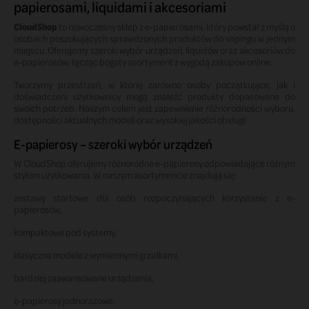
papierosami, liquidami i akcesoriami
CloudShop
to nowoczesny sklep z e-papierosami, który powstał z myślą o
osobach poszukujących sprawdzonych produktów do vapingu w jednym
miejscu. Oferujemy szeroki wybór urządzeń, liquidów oraz akcesoriów do
e-papierosów, łącząc bogaty asortyment z wygodą zakupów online.
Tworzymy przestrzeń, w której zarówno osoby początkujące, jak i
doświadczeni użytkownicy mogą znaleźć produkty dopasowane do
swoich potrzeb. Naszym celem jest zapewnienie różnorodności wyboru,
dostępności aktualnych modeli oraz wysokiej jakości obsługi.
E-papierosy – szeroki wybór urządzeń
W CloudShop oferujemy różnorodne e-papierosy odpowiadające różnym
stylom użytkowania. W naszym asortymencie znajdują się:
zestawy startowe dla osób rozpoczynających korzystanie z e-
papierosów,
kompaktowe pod systemy,
klasyczne modele z wymiennymi grzałkami,
bardziej zaawansowane urządzenia,
e-papierosy jednorazowe.