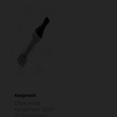
Kangertech
Clearomizer
KangerTech EGO
T2 Transparent