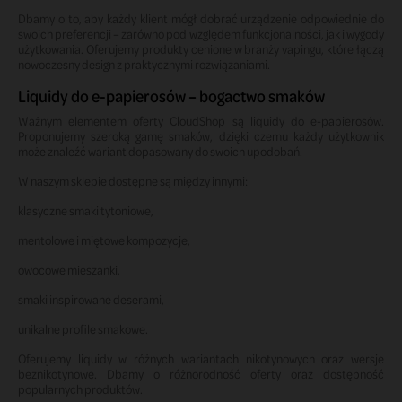
Dbamy o to, aby każdy klient mógł dobrać urządzenie odpowiednie do
swoich preferencji – zarówno pod względem funkcjonalności, jak i wygody
użytkowania. Oferujemy produkty cenione w branży vapingu, które łączą
nowoczesny design z praktycznymi rozwiązaniami.
Liquidy do e-papierosów – bogactwo smaków
Ważnym elementem oferty CloudShop są liquidy do e-papierosów.
Proponujemy szeroką gamę smaków, dzięki czemu każdy użytkownik
może znaleźć wariant dopasowany do swoich upodobań.
W naszym sklepie dostępne są między innymi:
klasyczne smaki tytoniowe,
mentolowe i miętowe kompozycje,
owocowe mieszanki,
smaki inspirowane deserami,
unikalne profile smakowe.
Oferujemy liquidy w różnych wariantach nikotynowych oraz wersje
beznikotynowe. Dbamy o różnorodność oferty oraz dostępność
popularnych produktów.