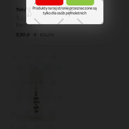
Produkty na tej stronie przeznaczone są
Tuby
tylko dla osób pełnoletnich
Tuba Smok Vape
Pen V2 3 ml
9,90 zł
KOSZYK