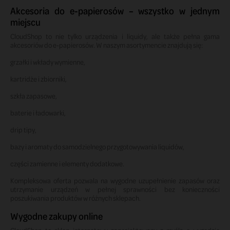
Akcesoria do e-papierosów – wszystko w jednym
miejscu
CloudShop to nie tylko urządzenia i liquidy, ale także pełna gama
akcesoriów do e-papierosów. W naszym asortymencie znajdują się:
grzałki i wkłady wymienne,
kartridże i zbiorniki,
szkła zapasowe,
baterie i ładowarki,
drip tipy,
bazy i aromaty do samodzielnego przygotowywania liquidów,
części zamienne i elementy dodatkowe.
Kompleksowa oferta pozwala na wygodne uzupełnienie zapasów oraz
utrzymanie urządzeń w pełnej sprawności bez konieczności
poszukiwania produktów w różnych sklepach.
Wygodne zakupy online